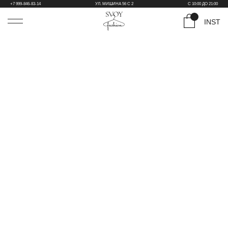
+7 999-846-83-14
УЛ. МИШИНА 56 С 2
С 10:00 ДО 21:00
INST