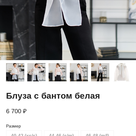
Блуза с бантом белая
6 700
₽
Размер
40-42 (xs/s)
44-46 (s/m)
46-48 (m/l)