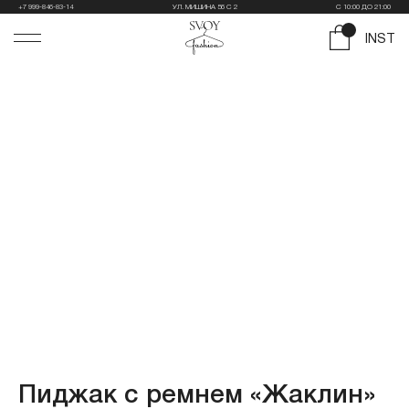
+7 999-846-83-14
УЛ. МИШИНА 56 С 2
С 10:00 ДО 21:00
INST
Пиджак c ремнем «Жаклин»